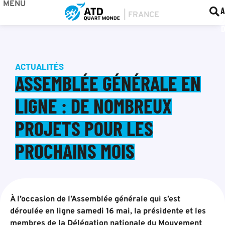
MENU
BOU
F
A
ACTUALITÉS
ASSEMBLÉE GÉNÉRALE EN
LIGNE : DE NOMBREUX
PROJETS POUR LES
PROCHAINS MOIS
À l’occasion de l’Assemblée générale qui s’est
déroulée en ligne samedi 16 mai, la présidente et les
membres de la Délégation nationale du Mouvement