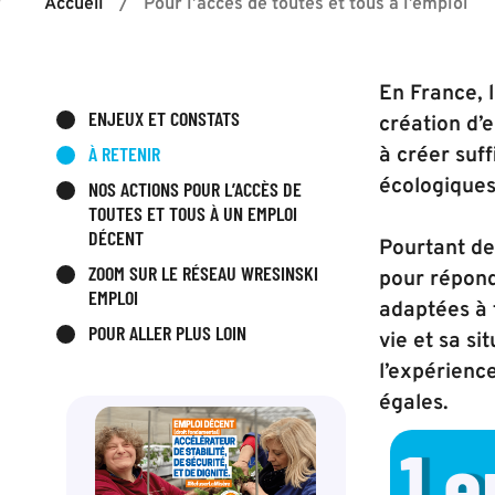
Accueil
/
Pour l’accès de toutes et tous à l’emploi
En France, 
ENJEUX ET CONSTATS
création d’e
À RETENIR
à créer suf
écologiques
NOS ACTIONS POUR L’ACCÈS DE
TOUTES ET TOUS À UN EMPLOI
DÉCENT
Pourtant de
ZOOM SUR LE RÉSEAU WRESINSKI
pour répond
EMPLOI
adaptées à 
POUR ALLER PLUS LOIN
vie et sa si
l’expérience
égales.
1
 emploi 