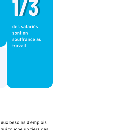
1
/3 
des salariés
sont en
souffrance au
travail
e aux besoins d’emplois
 qui touche un tiers des