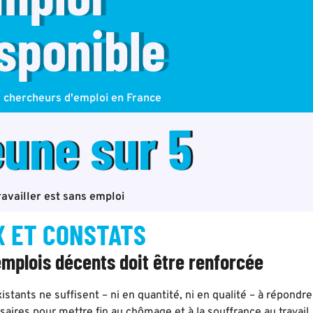
sponible
5 chercheurs d'emploi en France
jeune sur 5
ravailler est sans emploi
 ET CONSTATS
’emplois décents doit être renforcée
istants ne suffisent – ni en quantité, ni en qualité – à répondr
aires pour mettre fin au chômage et à la souffrance au travail,