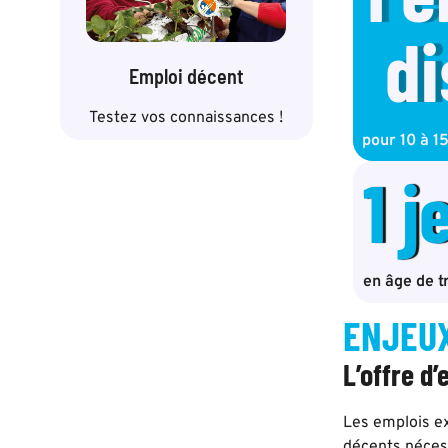
di
Emploi décent
Testez vos connaissances !
pour 10 à 1
1
 
en âge de t
ENJEUX
L’offre d
Les emplois ex
décents nécess