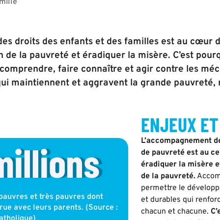
mille
es droits des enfants et des familles est au cœur de
n de la pauvreté et éradiquer la misère. C’est po
 comprendre, faire connaître et agir contre les méc
qui maintiennent et aggravent la grande pauvreté,
ENJEUX ET
L’accompagnement des
 millions
de pauvreté est au cen
éradiquer la misère e
de la pauvreté.
Accomp
permettre le développ
pauvres et très pauvres dont
et durables qui renfo
rue avec leurs parents. (Source :
chacun et chacune.
C’
atholique)