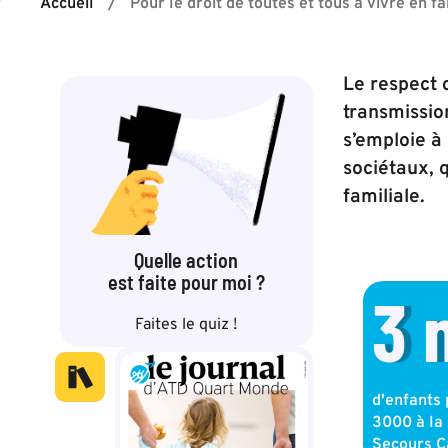
Accueil
/
Pour le droit de toutes et tous à vivre en fa
Le respect d
transmissio
s’emploie à
sociétaux, 
familiale.
Quelle action
est faite pour moi ?
3
Faites le quiz !
d'enfants 
3000 à la 
Secours C