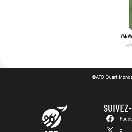
YANVA
Ly
©ATD Quart Monde 
SUIVEZ
Face
X