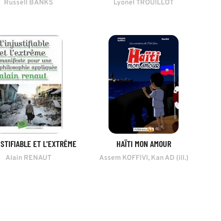
Russell BANKS
Lyonel TROUILLOT
USTIFIABLE ET L'EXTRÊME
HAÏTI MON AMOUR
Alain RENAUT
Assem KOFFIVI, Kan AD (ill.)