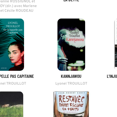
eanne ROSSIGNOL et
OY (dir.) avec Marlene
 et Cécile ROUDEAU
PELLE PAS CAPITAINE
KANNJAWOU
L'INJ
onel TROUILLOT
Lyonel TROUILLOT