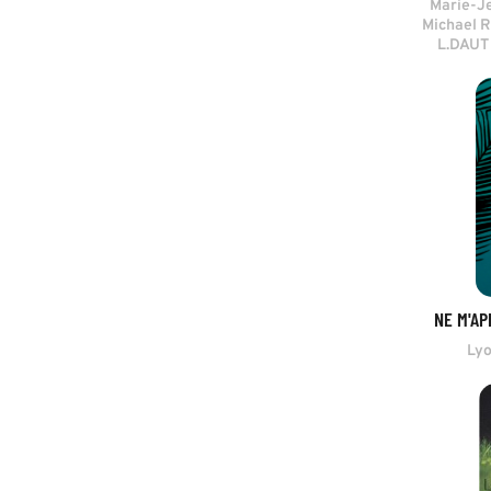
Marie-J
Michael R
L.DAUT
NE M'AP
Ly