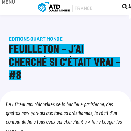
MENU
BOU
F
A
EDITIONS QUART MONDE
FEUILLETON – J’AI
CHERCHÉ SI C’ÉTAIT VRAI –
#8
De L’Oréal aux bidonvilles de la banlieue parisienne, des
ghettos new-yorkais aux favelas brésiliennes, le récit d’un
combat dédié à tous ceux qui cherchent à « faire bouger les
choses ».