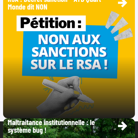
Monde dit NON
Maltraitance institutionnelle : le
système bug !
©ATD Quart Monde – Tous droits réservés –
Crédits &