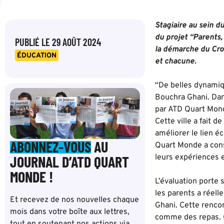
Stagiaire au sein 
du projet “Parents,
PUBLIÉ LE
29 AOÛT 2024
la démarche du Croi
ÉDUCATION
et chacune.
“De belles dynamiqu
Bouchra Ghani. Dans
par ATD Quart Monde
Cette ville a fait d
améliorer le lien é
ABONNEZ-VOUS
AU
Quart Monde a const
JOURNAL D’ATD QUART
leurs expériences e
MONDE !
L’évaluation porte 
les parents a réell
Et recevez de nos nouvelles chaque
Ghani. Cette renco
mois dans votre boîte aux lettres,
comme des repas. Ce
tout en soutenant nos actions via