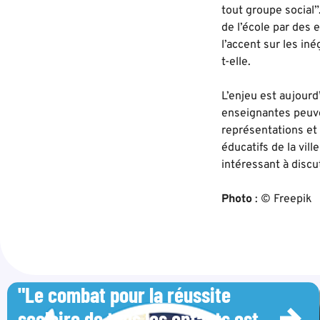
tout groupe social”
de l’école par des 
l’accent sur les iné
t-elle.
L’enjeu est aujourd
enseignantes peuve
représentations et 
éducatifs de la vil
intéressant à discu
Photo
: © Freepik
"Le combat pour la réussite
scolaire de tous les enfants est