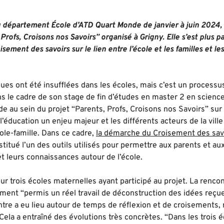
du département École d’ATD Quart Monde de janvier à juin 2024
 Profs, Croisons nos Savoirs” organisé à Grigny. Elle s’est plus 
sement des savoirs sur le lien entre l’école et les familles et l
es ont été insufflées dans les écoles, mais c’est un processus 
 le cadre de son stage de fin d’études en master 2 en sciences s
 au sein du projet “Parents, Profs, Croisons nos Savoirs” sur l
e l’éducation un enjeu majeur et les différents acteurs de la vil
cole-famille. Dans ce cadre,
la démarche du Croisement des savo
itué l’un des outils utilisés pour permettre aux parents et au
t leurs connaissances autour de l’école.
sur trois écoles maternelles ayant participé au projet. La rencon
ement “permis un réel travail de déconstruction des idées reçu
ntre a eu lieu autour de temps de réflexion et de croisements,
la a entraîné des évolutions très concrètes. “Dans les trois éc