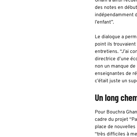
Ghani a ainsi recue
des notes en début
indépendamment de l
l’enfant”.
Le dialogue a permi
point ils trouvaient
entretiens. “J’ai c
directrice d’une éc
non un manque de r
enseignantes de réa
c’était juste un su
Un long che
Pour Bouchra Ghani,
cadre du projet “Pa
place de nouvelles 
“très difficiles à 