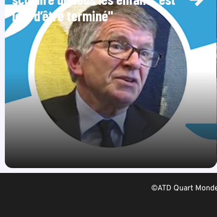
loin d’être terminé"
©ATD Quart Monde 