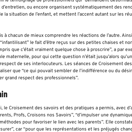
illi le témoignage de professionnels qui “demandent désormais
 d’entretien, ou encore organisent systématiquement des rend
a situation de l’enfant, et mettent l’accent autant sur les réus
s à chacun de mieux comprendre les réactions de l’autre. Ainsi
 “infantilisant” le fait d’être reçus sur des petites chaises et n
ompris que c’était vraiment quelque chose à proscrire”, a par 
ole maternelle, pour qui cette question n’était jusqu’alors qu
espect de ses interlocuteurs. Les séances de Croisement des
liser que “ce qui pouvait sembler de l’indifférence ou du désint
per grand respect des professionnels”.
min
 le Croisement des savoirs et des pratiques a permis, avec d’
rents, Profs, Croisons nos Savoirs”, “d’impulser une dynamique
méthodes pour favoriser le lien avec les parents”. Elle consta
mesurer”, car “pour que les représentations et les préjugés ch