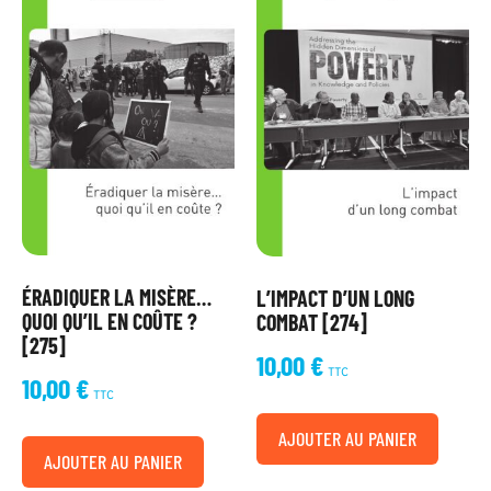
ÉRADIQUER LA MISÈRE…
L’IMPACT D’UN LONG
QUOI QU’IL EN COÛTE ?
COMBAT [274]
[275]
10,00
€
TTC
10,00
€
TTC
AJOUTER AU PANIER
AJOUTER AU PANIER