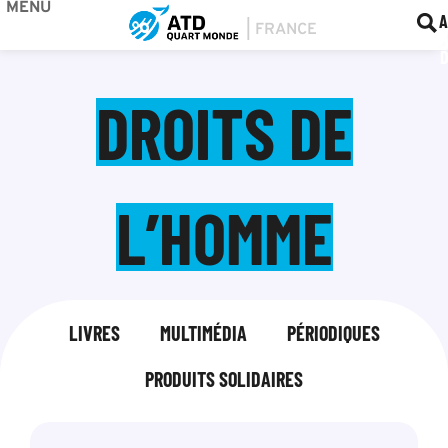
MENU
BOU
F
A
DROITS DE
L’HOMME
LIVRES
MULTIMÉDIA
PÉRIODIQUES
PRODUITS SOLIDAIRES