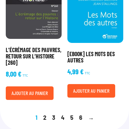
L’ÉCRÉMAGE DES PAUVRES,
[EBOOK] LES MOTS DES
RETOUR SUR L’HISTOIRE
AUTRES
[260]
4,99
€
8,00
€
TTC
TTC
AJOUTER AU PANIER
AJOUTER AU PANIER
1
2
3
4
5
6
→