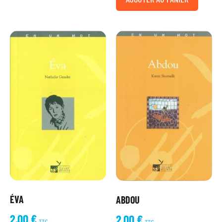
ÉVA
ABDOU
2,00
€
2,00
€