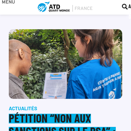
MENU
BOU
F
A
ACTUALITÉS
PÉTITION “NON AUX