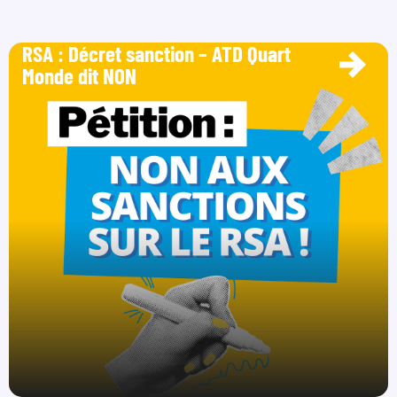
RSA : Décret sanction – ATD Quart
Monde dit NON