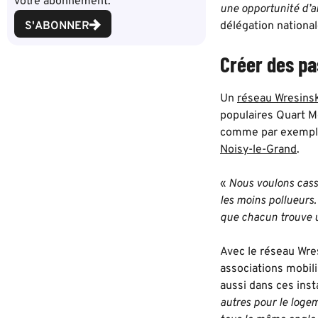
votre abonnement.
une opportunité d’am
S'ABONNER
délégation nationa
Créer des pa
Un
réseau Wresinsk
populaires Quart M
comme par exempl
Noisy-le-Grand
.
«
Nous voulons casse
les moins pollueurs.
que chacun trouve un
Avec le réseau Wres
associations mobili
aussi dans ces ins
autres pour le loge