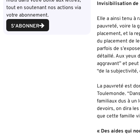
mois dans votre boîte aux lettres,
Invisibilisation de
tout en soutenant nos actions via
votre abonnement.
Elle a ainsi tenu à
S'ABONNER
pauvreté, voire la 
placement, et la re
du placement de leu
parfois de s’expose
détaillé. Aux yeux 
aggravant” et peut
“de la subjectivité
La pauvreté est don
Toulemonde. “Dans u
familiaux dus à un 
devoirs, on dira le
que cette famille v
« Des aides qui no