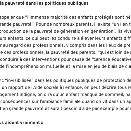
 la pauvreté dans les politiques publiques
 rappeler que “l’immense majorité des enfants protégés sont né
grande pauvreté”. Pour de nombreux parents, il existe “un lien t
production de la pauvreté de génération en génération”. Ils viv
rs enfants, ce qui peut les conduire à élever leurs enfants di
r au regard des professionnels, y compris dans les lieux de prév
de ces professionnels, la pauvreté des parents, “qui est loin de
 conduire à des interventions pour cause de “carence éducative
, de l’incompréhension mutuelle et la mise en jeu de biais de cl
c “invisibilisée” dans les politiques publiques de protection de
n rapport de l’Aide sociale à l’enfance, on peut décrire tous
logement indigne, on dira qu’un enfant manque de sommeil, na p
s conséquences sur l’ambiance familiale quand on vit dans un a
it en grande pauvreté et aurait besoin d’aide par exemple pour m
us aident vraiment »