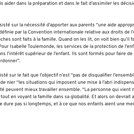
s aider dans la préparation et dans le fait d’assimiler les décis
sisté sur la nécessité d’apporter aux parents “une aide approp
 définie par la Convention internationale relative aux droits de 
hes sont faits à la famille. Quand on les lit, on voit bien qu’il 
Pour Isabelle Toulemonde, les services de la protection de l’en
ns l’intérêt supérieur de l’enfant. Ils sont formés pour faire de
ordonner”.
isté sur le fait que l’objectif n’est “pas de disqualifier l’ensemb
 de nier “les situations qui imposent une mise à l’abri indispen
té peuvent mieux travailler ensemble. “La personne qui vient no
t tout en voyant la famille dans sa globalité. Et alors on devrai
 ne dure pas si longtemps, et à ce que nos enfants aient une meil