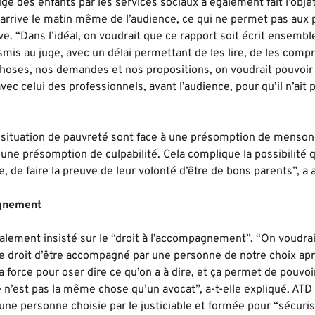
uge des enfants par les services sociaux a également fait l’objet
arrive le matin même de l’audience, ce qui ne permet pas aux 
e. “Dans l’idéal, on voudrait que ce rapport soit écrit ensembl
nsmis au juge, avec un délai permettant de les lire, de les compr
hoses, nos demandes et nos propositions, on voudrait pouvoir l
 avec celui des professionnels, avant l’audience, pour qu’il n’ait 
 situation de pauvreté sont face à une présomption de mens
ne présomption de culpabilité. Cela complique la possibilité q
, de faire la preuve de leur volonté d’être de bons parents”, a 
agnement
alement insisté sur le “droit à l’accompagnement”. “On voudrai
le droit d’être accompagné par une personne de notre choix apr
 force pour oser dire ce qu’on a à dire, et ça permet de pouvoir
 n’est pas la même chose qu’un avocat”, a-t-elle expliqué. ATD 
: une personne choisie par le justiciable et formée pour “sécuris