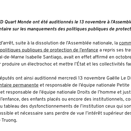
D Quart Monde ont été auditionnés le 13 novembre à l’Assemblé
taire sur les manquements des politiques publiques de protecti
’arrêt, suite à la dissolution de l’Assemblée nationale, la
commi
litiques publiques de protection de l’enfance
a repris ses tr
l-de-Marne Isabelle Santiago, avait en effet affirmé en octobr
 produire un électrochoc et mettre l’État et les collectivités fa
éputés ont ainsi auditionné mercredi 13 novembre Gaëlle Le D
ntaire permanente
et responsable de l’équipe nationale Petite e
et responsable de l’équipe nationale Droits de l’homme et just
 l’enfance, des enfants placés ou encore des institutionnels, c
au tableau des dysfonctionnements de l’institution ceux qui son
ssible et nécessaire sans perdre de vue l’intérêt supérieur des 
e Truong.