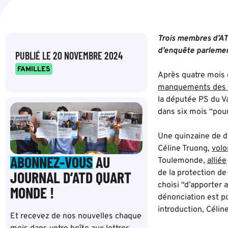
Trois membres d’AT
d’enquête parlemen
PUBLIÉ LE
20 NOVEMBRE 2024
FAMILLES
Après quatre mois d
manquements des po
la députée PS du Va
dans six mois “pour
Une quinzaine de d
Céline Truong,
volo
ABONNEZ-VOUS
AU
Toulemonde,
alliée
JOURNAL D’ATD QUART
de la protection de
choisi “d’apporter 
MONDE !
dénonciation est po
introduction, Célin
Et recevez de nos nouvelles chaque