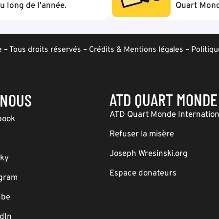
 long de l'année.
Quart Mond
– Tous droits réservés –
Crédits & Mentions légales
–
Politiqu
ATD QUART MONDE
-NOUS
ATD Quart Monde Internation
book
Refuser la misère
Joseph Wresinski.org
sky
Espace donateurs
agram
ube
dIn