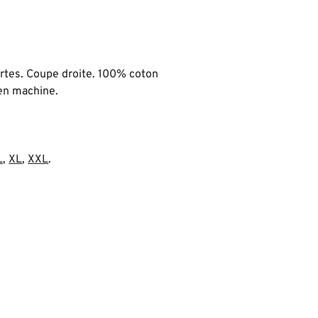
rtes. Coupe droite. 100% coton
 en machine.
L
,
XL
,
XXL
.