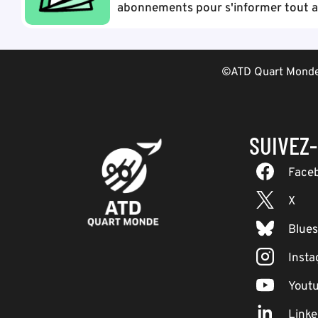
abonnements pour s'informer tout au
©ATD Quart Monde 
SUIVEZ
Face
X
Blue
Inst
Yout
Linke