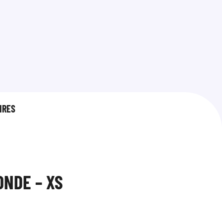
IRES
ONDE – XS