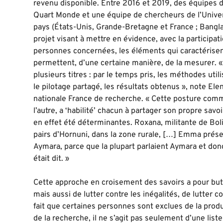
revenu disponible. Entre 2016 et 2019, des équipe
Quart Monde et une équipe de chercheurs de l’Univers
pays (États-Unis, Grande-Bretagne et France ; Banglad
projet visant à mettre en évidence, avec la participat
personnes concernées, les éléments qui caractérisen
permettent, d’une certaine manière, de la mesurer. « L
plusieurs titres : par le temps pris, les méthodes utili
le pilotage partagé, les résultats obtenus », note El
nationale France de recherche. « Cette posture comm
l’autre, a ‘habilité’ chacun à partager son propre savo
en effet été déterminantes. Roxana, militante de Boli
pairs d’Hornuni, dans la zone rurale, […] Emma présent
Aymara, parce que la plupart parlaient Aymara et don
était dit. »
Cette approche en croisement des savoirs a pour but
mais aussi de lutter contre les inégalités, de lutter co
fait que certaines personnes sont exclues de la produ
de la recherche, il ne s’agit pas seulement d’une list