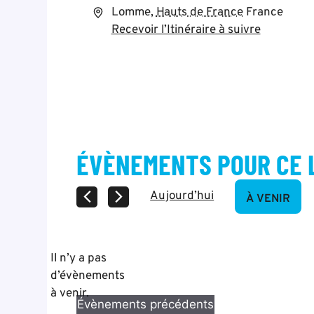
A
Lomme
,
Hauts de France
France
d
Recevoir l’Itinéraire à suivre
r
e
s
s
e
ÉVÈNEMENTS POUR CE 
Aujourd’hui
À VENIR
S
é
l
Il n’y a pas
e
d’évènements
N
c
à venir.
o
Évènements
précédents
t