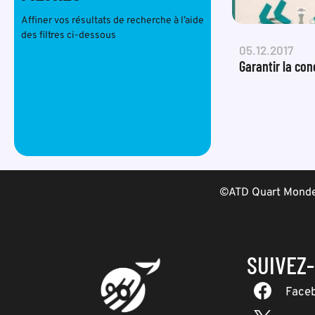
Affiner vos résultats de recherche à l’aide
des filtres ci-dessous
05.12.2017
Garantir la con
©ATD Quart Monde 
SUIVEZ
Face