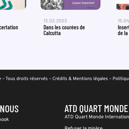
13.02.2003
15.04
certation
Dans les courées de
Inser
Calcutta
de la
– Tous droits réservés –
Crédits & Mentions légales
–
Politiqu
ATD QUART MONDE
-NOUS
ATD Quart Monde Internation
book
Refuser la misère