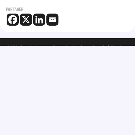
PARTAGER
©ATD Quart Monde – Tous droits réservés –
Crédits &
Mentions légales
–
Politique de confidentialité