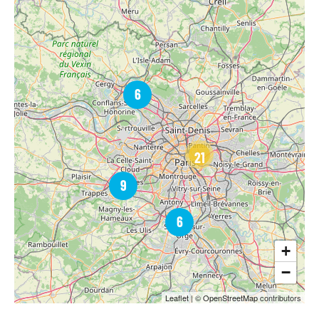
6
21
9
6
+
−
Leaflet
| ©
OpenStreetMap
contributors