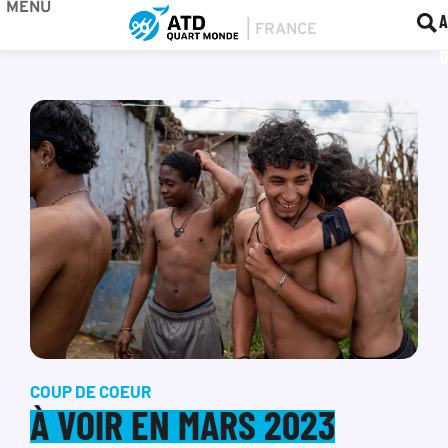
MENU
BOU
F
A
COUP DE COEUR
À VOIR EN MARS 2023