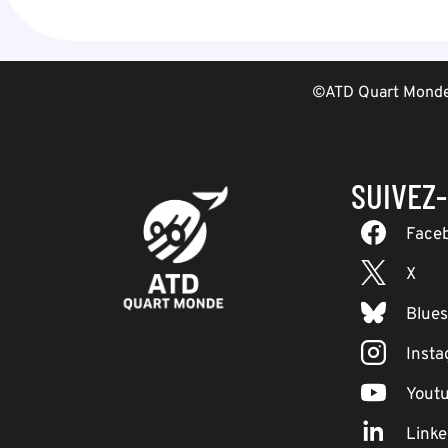
©ATD Quart Monde 
SUIVEZ
Face
X
Blue
Inst
Yout
Linke