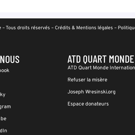
– Tous droits réservés –
Crédits & Mentions légales
–
Politiqu
ATD QUART MONDE
-NOUS
ATD Quart Monde Internation
book
Refuser la misère
Joseph Wresinski.org
sky
Espace donateurs
agram
ube
dIn