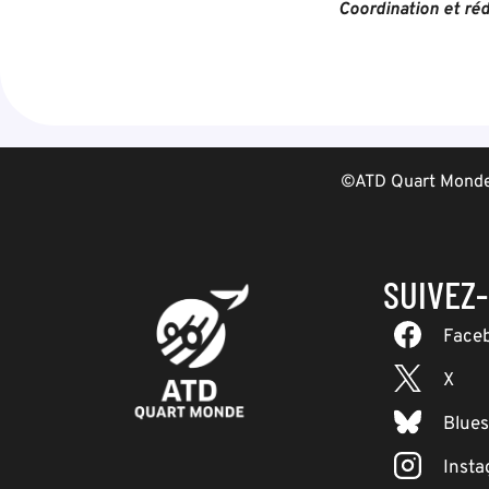
Coordination et réd
©ATD Quart Monde 
SUIVEZ
Face
X
Blue
Inst