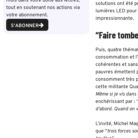
mois dans votre boîte aux lettres,
solutions ont été 
tout en soutenant nos actions via
lumières LED pour m
votre abonnement.
impressionnante.
S'ABONNER
“Faire tombe
Puis, quatre thémat
consommation et l’
cohérentes et sans
pauvres émettent pe
consomment très pe
cette militante Qu
Même si je vis dans 
enchérissant par :
d’abord. Quand on vo
L’invité, Michel Mag
que “
trois forces so