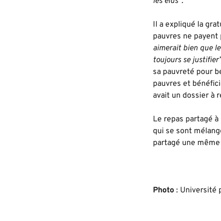
les élus”
.
Il a expliqué la gra
pauvres ne payent 
aimerait bien que le
toujours se justifier
sa pauvreté pour bé
pauvres et bénéfici
avait un dossier à r
Le repas partagé à 
qui se sont mélangé
partagé une même 
Photo
: Université