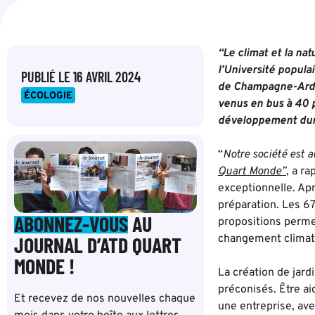
“Le climat et la na
l’Université popula
PUBLIÉ LE
16 AVRIL 2024
de Champagne-Arden
ÉCOLOGIE
venus en bus à 40 p
développement dura
“
Notre société est a
Quart Monde”
, a r
exceptionnelle. Apr
préparation. Les 6
ABONNEZ-VOUS
AU
propositions permett
JOURNAL D’ATD QUART
changement climat
MONDE !
La création de jard
préconisés. Être a
Et recevez de nos nouvelles chaque
une entreprise, av