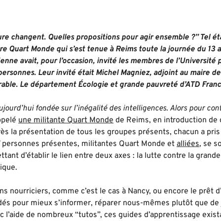
ture changent. Quelles propositions pour agir ensemble ?” Tel ét
ire Quart Monde qui s’est tenue à Reims toute la journée du 13 a
ne avait, pour l’occasion, invité les membres de l’Université 
ersonnes. Leur invité était Michel Magniez, adjoint au maire de
ble. Le département Écologie et grande pauvreté d’ATD France 
ujourd’hui fondée sur l’inégalité des intelligences. Alors pour contr
appelé
une militante Quart Monde
de Reims, en introduction de 
ès la présentation de tous les groupes présents, chacun a pris
7 personnes présentes, militantes Quart Monde et
alliées
, se s
ant d’établir le lien entre deux axes : la lutte contre la grande
ique.
ins nourriciers, comme c’est le cas à Nancy, ou encore le prêt d
idés pour mieux s’informer, réparer nous-mêmes plutôt que de j
ec l’aide de nombreux “tutos”, ces guides d’apprentissage exis