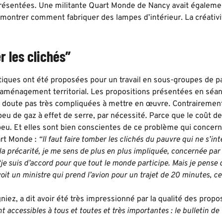
présentées. Une militante Quart Monde de Nancy avait égalemen
ontrer comment fabriquer des lampes d’intérieur. La créativit
r les clichés”
iques ont été proposées pour un travail en sous-groupes de pair
aménagement territorial. Les propositions présentées en séa
 doute pas très compliquées à mettre en œuvre. Contrairement
u de gaz à effet de serre, par nécessité. Parce que le coût de
u. Et elles sont bien conscientes de ce problème qui concerne
art Monde :
“Il faut faire tomber les clichés du pauvre qui ne s’
la précarité, je me sens de plus en plus impliquée, concernée par 
“je suis d’accord pour que tout le monde participe. Mais je pense qu
it un ministre qui prend l’avion pour un trajet de 20 minutes, ce
niez, a dit avoir été très impressionné par la qualité des propo
nt accessibles à tous et toutes et très importantes : le bulletin de