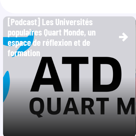
[Podcast] Les Universités
populaires Quart Monde, un
espace de réflexion et de
formation