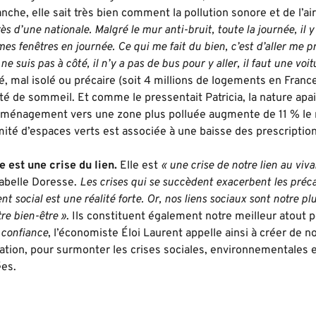
nche, elle sait très bien comment la pollution sonore et de l’a
ès d’une nationale. Malgré le mur anti-bruit, toute la journée, il
es fenêtres en journée. Ce qui me fait du bien, c’est d’aller me 
ne suis pas à côté, il n’y a pas de bus pour y aller, il faut une voit
 mal isolé ou précaire (soit 4 millions de logements en France
té de sommeil. Et comme le pressentait Patricia, la nature apa
éménagement vers une zone plus polluée augmente de 11 % le r
mité d’espaces verts est associée à une baisse des prescriptio
e est une crise du lien.
Elle est
« une crise de notre lien au viva
Isabelle Doresse.
Les crises qui se succèdent exacerbent les préca
ent social est une réalité forte. Or, nos liens sociaux sont notre p
re bien-être »
. Ils constituent également notre meilleur atout p
 confiance
, l’économiste Éloi Laurent appelle ainsi à créer de n
ration, pour surmonter les crises sociales, environnementales 
ées.