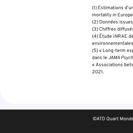
(1) Estimations d’
mortality in Europ
(2) Données issues
(3) Chiffres diffus
(4) Étude INRAE de
environnementales 
(5) « Long-term exp
dans le
JAMA Psych
« Associations bet
2021.
©ATD Quart Monde 