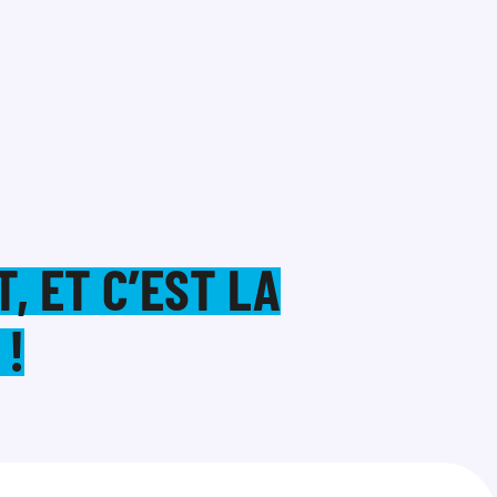
, ET C’EST LA
 !