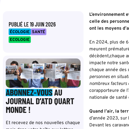
L’environnement et
celle des personne
PUBLIÉ LE
19 JUIN 2026
ont les moyens d’ac
ÉCOLOGIE
SANTÉ
ECOLOGIE
En 2024, plus de 6
meurent prématurém
décèdent,chaque an
impacte notre santé
chaque année des c
personnes en situat
nombreux facteurs q
ABONNEZ-VOUS
AU
corapporteure de l
nationale de santé
JOURNAL D’ATD QUART
MONDE !
Quand l’air, la ter
d’année 2023, sur 
Et recevez de nos nouvelles chaque
Devant les caravanes