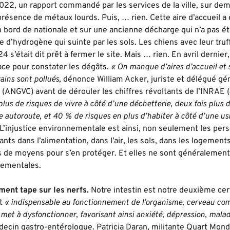
22, un rapport commandé par les services de la ville, sur dema
a présence de métaux lourds. Puis, … rien. Cette aire d’accueil 
, en bord de nationale et sur une ancienne décharge qui n’a pas é
 d’hydrogène qui suinte par les sols. Les chiens avec leur tru
24 s’était dit prêt à fermer le site. Mais … rien. En avril dernie
ace pour constater les dégâts.
« On manque d’aires d’accueil et 
rains sont pollués
, dénonce William Acker, juriste et délégué gé
(ANGVC) avant de dérouler les chiffres révoltants de l’INRAE 
 plus de risques de vivre à côté d’une déchetterie, deux fois plus 
e autoroute, et 40 % de risques en plus d’habiter à côté d’une us
 L’injustice environnementale est ainsi, non seulement les per
nts dans l’alimentation, dans l’air, les sols, dans les logements
 de moyens pour s’en protéger. Et elles ne sont généralement 
nementales.
ment tape sur les nerfs.
Notre intestin est notre deuxième cerv
st
« indispensable au fonctionnement de l’organisme, cerveau com
 met à dysfonctionner, favorisant ainsi anxiété, dépression, mala
ecin gastro-entérologue. Patricia Daran, militante Quart Monde,