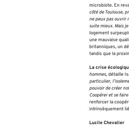
microbiote. En reva
côté de Toulouse, pr
ne peux pas ouvrir m
suite mieux. Mais je 
logement surpeuplé,
une mauvaise quali
britanniques, un d
tandis que la proxi
La crise écologiqu
hommes
, détaille 
particulier, l’isolem
pouvoir de créer not
Coopérer et se faire
renforcer la coopé
intrinsèquement li
Lucile Chevalier