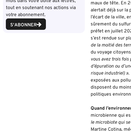
mois dans votre boîte aux lettres,
maux de tête. En 20
tout en soutenant nos actions via
alertait déjà sur l
votre abonnement.
l’écart de la ville
sûrement du sulfure
S'ABONNER
préfet en juillet 20
s’est rendue sur pl
de la moitié des ter
du voyage citoyens 
vous avez trois fois
d’épuration ou d’un
risque industriel) »
.
exposées aux pollua
disposent du moins
politiques environ
Quand l’environne
microbienne qui e
le microbiote qui se
Martine Cotina, méd