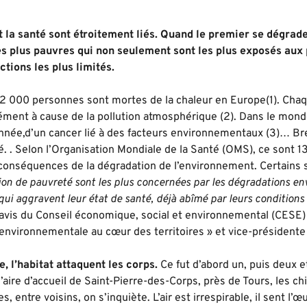
 la santé sont étroitement liés. Quand le premier se dégrade
s plus pauvres qui non seulement sont les plus exposés aux p
tions les plus limités.
2 000 personnes sont mortes de la chaleur en Europe(1). Cha
ent à cause de la pollution atmosphérique (2). Dans le monde
née,d’un cancer lié à des facteurs environnementaux (3)… Bre
. . Selon l’Organisation Mondiale de la Santé (OMS), ce sont 1
onséquences de la dégradation de l’environnement. Certains s
ion de pauvreté sont les plus concernées par les dégradations en
ui aggravent leur état de santé, déjà abîmé par leurs conditions 
’avis du Conseil économique, social et environnemental (CESE)
 environnementale au cœur des territoires » et vice-président
re, l’habitat attaquent les corps.
Ce fut d’abord un, puis deux e
l’aire d’accueil de Saint-Pierre-des-Corps, près de Tours, le
, entre voisins, on s’inquiète. L’air est irrespirable, il sent l’œ