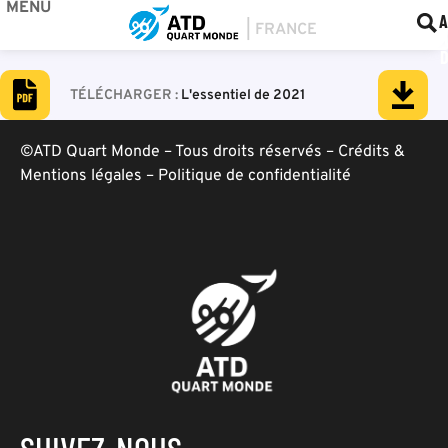
MENU
BOU
F
A
L'essentiel de 2021
©ATD Quart Monde – Tous droits réservés –
Crédits &
Mentions légales
–
Politique de confidentialité