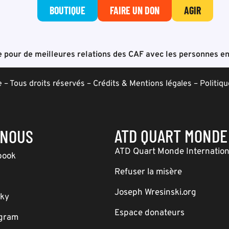
BOUTIQUE
FAIRE UN DON
AGIR
 pour de meilleures relations des CAF avec les personnes en
– Tous droits réservés –
Crédits & Mentions légales
–
Politiqu
ATD QUART MONDE
-NOUS
ATD Quart Monde Internation
book
Refuser la misère
Joseph Wresinski.org
sky
Espace donateurs
agram