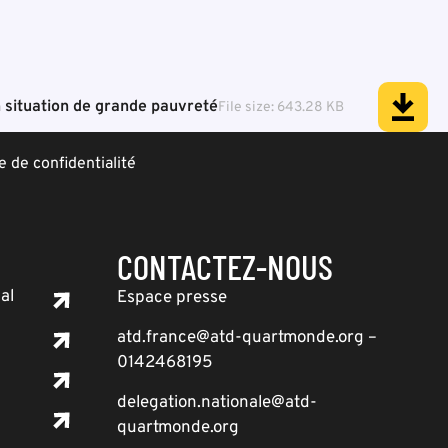
 situation de grande pauvreté
File size: 643.28 KB
e de confidentialité
CONTACTEZ-NOUS
al
Espace presse
atd.france@atd-quartmonde.org –
0142468195
delegation.nationale@atd-
quartmonde.org