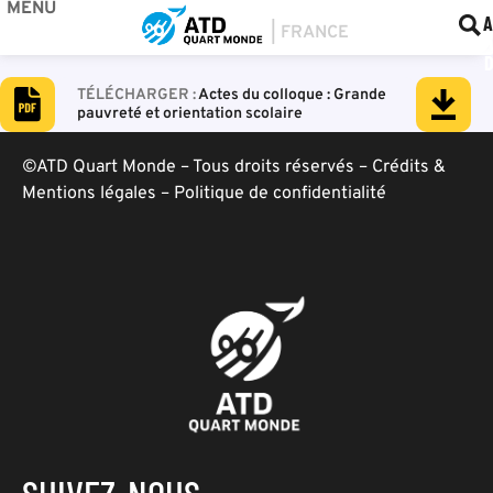
MENU
BOU
F
A
Actes du colloque : Grande
pauvreté et orientation scolaire
©ATD Quart Monde – Tous droits réservés –
Crédits &
Mentions légales
–
Politique de confidentialité