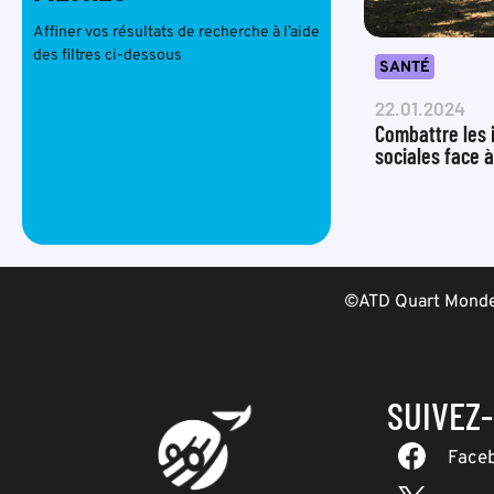
Affiner vos résultats de recherche à l’aide
des filtres ci-dessous
SANTÉ
22.01.2024
Combattre les 
sociales face à
©ATD Quart Monde 
SUIVEZ
Face