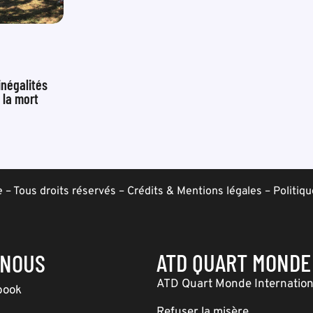
inégalités
 la mort
– Tous droits réservés –
Crédits & Mentions légales
–
Politiqu
ATD QUART MONDE
-NOUS
ATD Quart Monde Internation
book
Refuser la misère