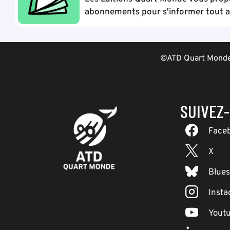
abonnements pour s'informer tout au
©ATD Quart Monde 
SUIVEZ
Face
X
Blue
Inst
Yout