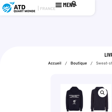
MENU
LIV
Accueil
/
Boutique
/
Sweat-sh