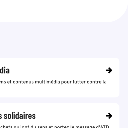
dia
lms et contenus multimédia pour lutter contre la
s solidaires
achats qui ont du sens et portez le message d'ATD