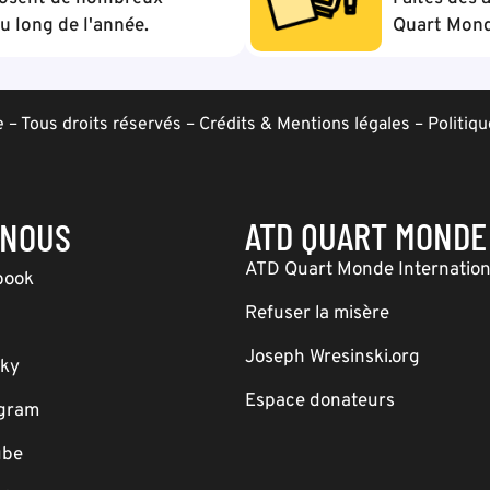
 long de l'année.
Quart Mond
– Tous droits réservés –
Crédits & Mentions légales
–
Politiqu
ATD QUART MONDE
-NOUS
ATD Quart Monde Internation
book
Refuser la misère
Joseph Wresinski.org
sky
Espace donateurs
agram
ube