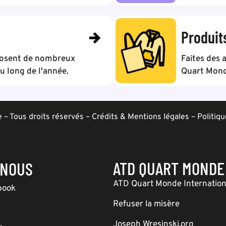
Produit
posent de nombreux
Faites des 
 long de l'année.
Quart Mond
– Tous droits réservés –
Crédits & Mentions légales
–
Politiqu
ATD QUART MONDE
-NOUS
ATD Quart Monde Internation
book
Refuser la misère
Joseph Wresinski.org