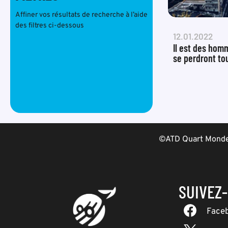
Affiner vos résultats de recherche à l’aide
des filtres ci-dessous
12.01.2022
Il est des hom
se perdront to
©ATD Quart Monde 
SUIVEZ
Face