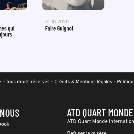
31.10.2020
mes qui
Faire Guignol
ujours
– Tous droits réservés –
Crédits & Mentions légales
–
Politiqu
ATD QUART MONDE
-NOUS
ATD Quart Monde Internation
book
Refuser la misère