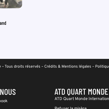
land
– Tous droits réservés –
Crédits & Mentions légales
–
Politiqu
ATD QUART MONDE
-NOUS
ATD Quart Monde Internation
book
Refuser la misère