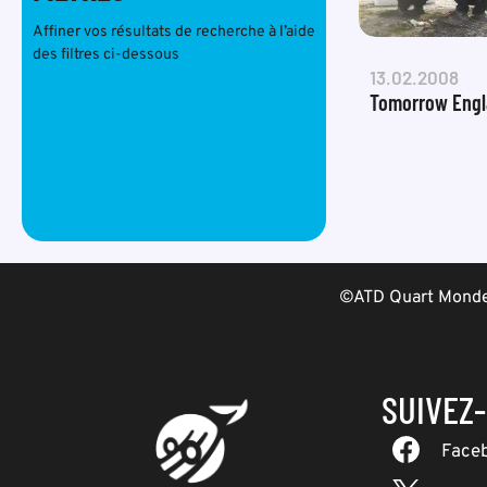
Affiner vos résultats de recherche à l’aide
des filtres ci-dessous
13.02.2008
Tomorrow Eng
©ATD Quart Monde 
SUIVEZ
Face