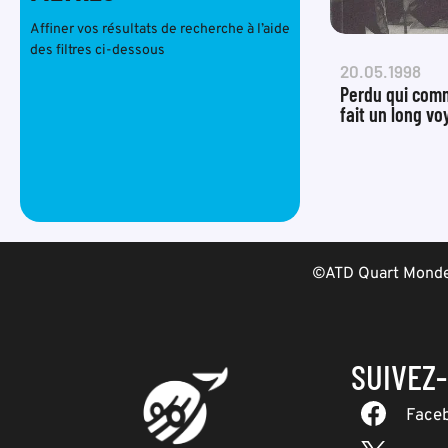
Affiner vos résultats de recherche à l’aide
des filtres ci-dessous
20.05.1998
Perdu qui com
fait un long v
©ATD Quart Monde 
SUIVEZ
Face