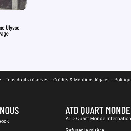
me Ulysse
oyage
– Tous droits réservés –
Crédits & Mentions légales
–
Politiqu
ATD QUART MONDE
-NOUS
ATD Quart Monde Internation
book
Refuser la misère