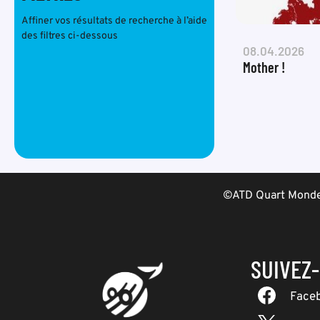
Affiner vos résultats de recherche à l’aide
des filtres ci-dessous
08.04.2026
Mother !
©ATD Quart Monde 
SUIVEZ
Face