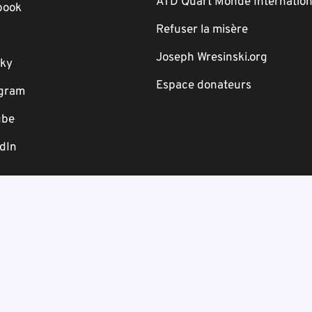
ATD Quart Monde Internation
book
Refuser la misère
Joseph Wresinski.org
sky
Espace donateurs
agram
ube
dIn