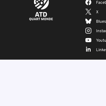
Face
X
Blue
Inst
Yout
Linke