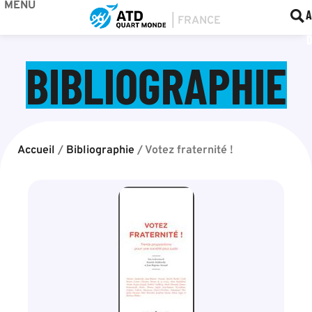
MENU
BOU
F
A
BIBLIOGRAPHIE
Accueil
/
Bibliographie
/
Votez fraternité !