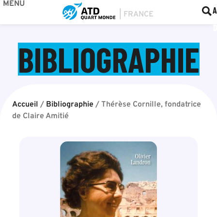
MENU
BOU
F
A
BIBLIOGRAPHIE
Accueil
/
Bibliographie
/
Thérèse Cornille, fondatrice
de Claire Amitié