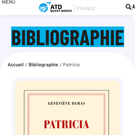
MENU
BOU
F
A
BIBLIOGRAPHIE
Accueil
/
Bibliographie
/
Patricia