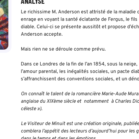
ANALYSE
Le richissime M. Anderson est attristé de la maladie de 
enrage en voyant la santé éclatante de Fergus, le fils 
diable. Celui-ci se présente aussitôt et propose d’éc
Anderson accepte.
Mais rien ne se déroule comme prévu.
Dans ce Londres de la fin de l’an 1854, sous la neige, 
l’amour parental, les inégalités sociales, un pacte di
s’affranchissent des conventions sociales, et un d
On connaît le talent de la romancière Marie-Aude Murai
anglaise du XIXème siècle et notamment à Charles Dick
céleste »).
Le Visiteur de Minuit est une création originale, publiée
comblera l’appétit des lecteurs d’aujourd’hui pour les 
dans le temps et dans les émotions.