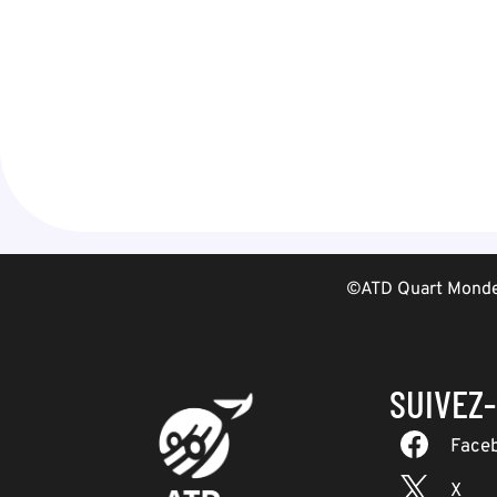
©ATD Quart Monde 
SUIVEZ
Face
X