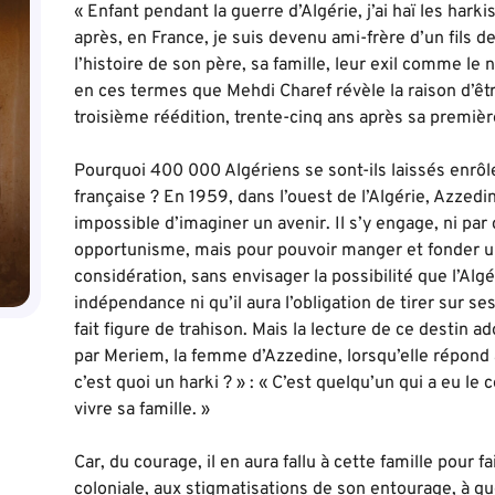
« Enfant pendant la guerre d’Algérie, j’ai haï les harki
après, en France, je suis devenu ami-frère d’un fils d
l’histoire de son père, sa famille, leur exil comme le nô
en ces termes que Mehdi Charef révèle la raison d’êt
troisième réédition, trente-cinq ans après sa premièr
Pourquoi 400 000 Algériens se sont-ils laissés enrô
française ? En 1959, dans l’ouest de l’Algérie, Azzedine
impossible d’imaginer un avenir. Il s’y engage, ni par 
opportunisme, mais pour pouvoir manger et fonder un
considération, sans envisager la possibilité que l’Alg
indépendance ni qu’il aura l’obligation de tirer sur s
fait figure de trahison. Mais la lecture de ce destin a
par Meriem, la femme d’Azzedine, lorsqu’elle répond à
c’est quoi un harki ? » : « C’est quelqu’un qui a eu le
vivre sa famille. »
Car, du courage, il en aura fallu à cette famille pour f
coloniale, aux stigmatisations de son entourage, à quoi