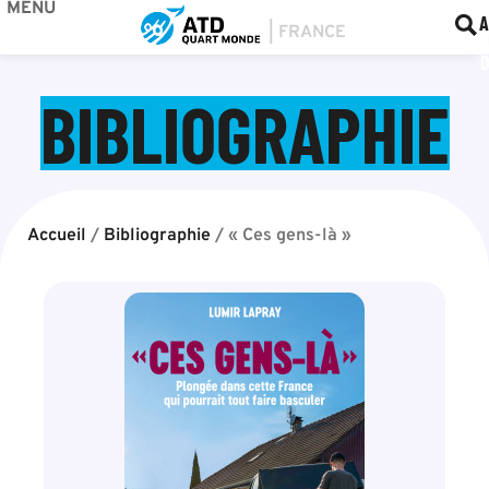
MENU
BOU
F
A
BIBLIOGRAPHIE
Accueil
/
Bibliographie
/
« Ces gens-là »