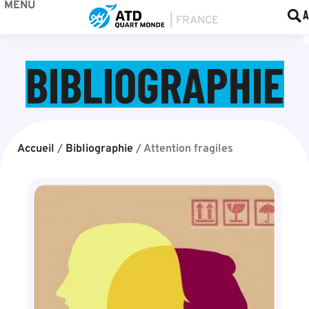
MENU
BOU
F
A
BIBLIOGRAPHIE
Accueil
/
Bibliographie
/
Attention fragiles